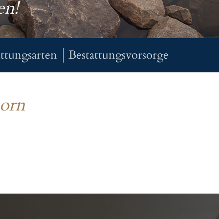
en!
attungsarten
Bestattungsvorsorge
horn