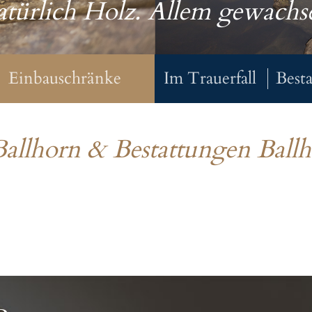
türlich Holz. Allem gewachs
Einbauschränke
Im Trauerfall
Best
Ballhorn & Bestattungen Ball