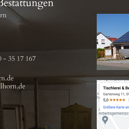
Bestattungen
orn
 - 35 17 167
rn.de
lhorn.de