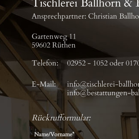
Tischlerei Ballhorn & 
Ansprechpartner: Christian Ballh
Gartenweg 11
59602 Rüthen
Telefon:
02952 - 1052
oder
0170
E-Mail:
info@tischlerei-ballho
info@bestattungen-bal
Rückrufformular: