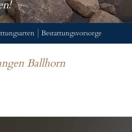
en!
attungsarten
Bestattungsvorsorge
tungen Ballhorn