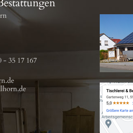
Bestattungen
orn
 - 35 17 167
rn.de
lhorn.de