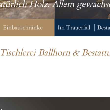
türlich Holz. Allem gewachs
Einbauschränke
Im Trauerfall
Best
Tischlerei Ballhorn & Bestat