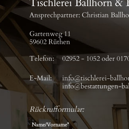
Tischlerei Ballhorn & 
Ansprechpartner: Christian Ballh
Gartenweg 11
59602 Rüthen
Telefon:
02952 - 1052
oder
0170
E-Mail:
info@tischlerei-ballho
info@bestattungen-bal
Rückrufformular: