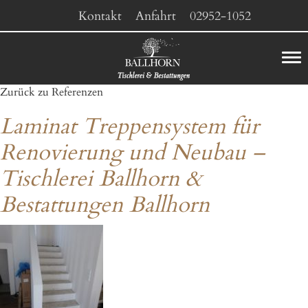
Kontakt
Anfahrt
02952-1052
Zurück zu Referenzen
Laminat Treppensystem für
Renovierung und Neubau –
Tischlerei Ballhorn &
Bestattungen Ballhorn